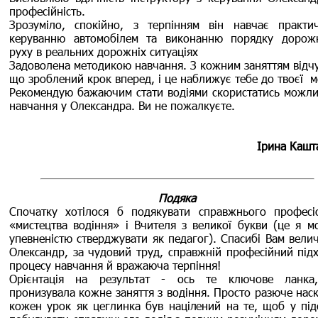
професійність.
Зрозуміло, спокійно, з терпінням він навчає практи
керуванню автомобілем та виконанню порядку дорож
руху в реальних дорожніх ситуаціях
Задоволена методикою навчання. З кожним заняттям відч
що зроблений крок вперед, і це наближує тебе до твоєї м
Рекомендую бажаючим стати водіями скористатись можли
навчання у Олександра. Ви не пожалкуєте.
Ірина Кашт
Подяка
Спочатку хотілося б подякувати справжнього професі
«мистецтва водіння» і Вчителя з великої букви (це я м
упевненістю стверджувати як педагог). Спасибі Вам велич
Олександр, за чудовий труд, справжній професійний підх
процесу навчання й вражаюча терпіння!
Орієнтація на результат - ось те ключове ланк
пронизувала кожне заняття з водіння. Просто разюче наск
кожен урок як цеглинка був націлений на те, щоб у під