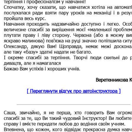
терпіння і професіоналізм у навчанні!
Спочатку, хочу сказати, що навчатися хотіла на автоматі
послухалася ради взяти пару уроків на механіці і в резу
пройшла весь курс.
Навчання проходить надзвичайно доступно і легко. Осо
величезне спасибі за вирішення моєї «маленької проблем
плутати праву і ліву сторону. Червона (або в моєму ви
яскраво малинова) пов'язка на руці значно поліпшила сит
Олександр, дякую Вам! Щоправда, немає межі досконал
але таку «базу» здатні надати не багато.
І окреме спасибі за терпіння. Творчі люди схильні до р
дивацтв, але я намагалася
Бажаю Вам успіхів і хороших учнів.
Веретенникова К
[ Переглянути відгук про автоінструктора ]
Саша, звичайно, я не перша, хто говорить Вам огром
спасибі за те, що Ви такий чудовий Інструктор! Ви любит
справу і вмієте передати любов до водіння своїм учням.
Впевнена, що кожен, кого відвідає прекрасна думка навч