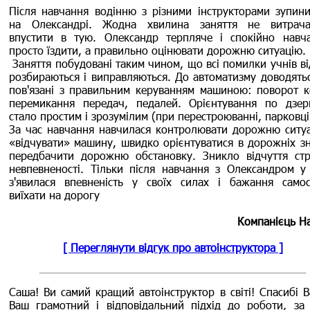
Після навчання водінню з різними інструкторами зупини
на Олександрі. Жодна хвилина заняття не витрача
впустити в тую. Олександр терпляче і спокійно навч
просто їздити, а правильно оцінювати дорожню ситуацію.
Заняття побудовані таким чином, що всі помилки учнів ві
розбираються і виправляються. До автоматизму доводяться
пов'язані з правильним керуванням машиною: поворот к
перемикання передач, педалей. Орієнтування по дзер
стало простим і зрозумілим (при перестроюванні, парковці
За час навчання навчилася контролювати дорожню ситуа
«відчувати» машину, швидко орієнтуватися в дорожніх зн
передбачити дорожню обстановку. Зникло відчуття стр
невпевненості. Тільки після навчання з Олександром у
з'явилася впевненість у своїх силах і бажання самос
виїхати на дорогу
Компанієць На
[ Переглянути відгук про автоінструктора ]
Саша! Ви самий кращий автоінструктор в світі! Спасибі В
Ваш грамотний і відповідальний підхід до роботи, за