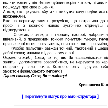
водити машину під Вашим чуйним керівництвом, ні хвили
пошкодує про своє рішення.
А всім, хто ще думає «бути чи не бути» хочу поділитися 
враженнями.
Вже на першому занятті розумієш, що потрапила до 
профі і з кожною новою зустріччю отримуєш ц
підтвердження:
Олександр завжди в гарному настрої, доброзичл
ввічливий, з прекрасним тонким почуттям гумору, гнуч
призначенні місця і часу занять, пояснює чітко і зрозуміло
«Розбір польотів» завжди точний, тактовний і щедр
добрі слова; машина в ідеальному стані.
Окреме спасибі, Саша, за те, що Ви «відволікаєте» пі
занять і допомагаєте розслабитися, не нервувати за кер
повірити у власні сили. Кожного разу відчуваю себ
захистом французького легіону:)
Одним словом, Саша, Ви – майстер!
Кришталева Кат
[ Переглянути відгук про автоінструктора ]