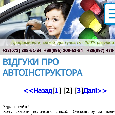
ВІДГУКИ ПРО
АВТОІНСТРУКТОРА
<<Назад
[
1
] [2] [
3
]
Далі>>
Здравствуйте!
Хочу сказати величезне спасибі Олександру за вели