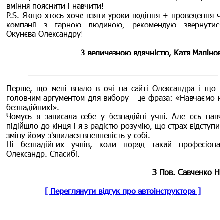
вміння пояснити і навчити!
P.S. Якщо хтось хоче взяти уроки водіння + проведення ч
компанії з гарною людиною, рекомендую звернути
Окунєва Олександру!
З величезною вдячністю, Катя Маліно
Перше, що мені впало в очі на сайті Олександра і що 
головним аргументом для вибору - це фраза: «Навчаємо н
безнадійних!».
Чомусь я записала себе у безнадійні учні. Але ось нав
підійшло до кінця і я з радістю розумію, що страх відступи
зміну йому з'явилася впевненість у собі.
Ні безнадійних учнів, коли поряд такий професіон
Олександр. Спасибі.
З Пов. Савченко 
[ Переглянути відгук про автоінструктора ]