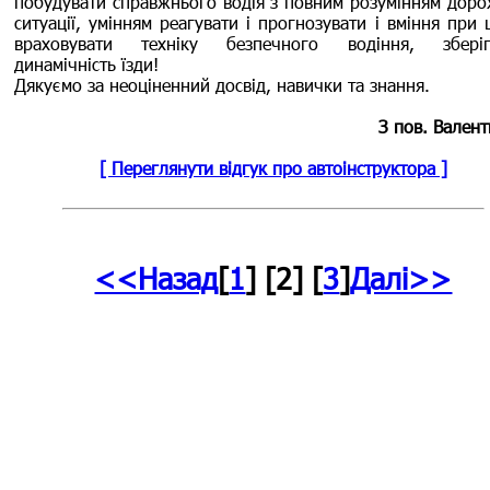
побудувати справжнього водія з повним розумінням доро
ситуації, умінням реагувати і прогнозувати і вміння при
враховувати техніку безпечного водіння, збері
динамічність їзди!
Дякуємо за неоціненний досвід, навички та знання.
З пов. Валент
[ Переглянути відгук про автоінструктора ]
<<Назад
[
1
] [2] [
3
]
Далі>>