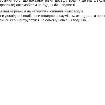
зуміння того, що показник рівня досвіду водія - це НЕ швидкі
правляти) автомобілем на будь-якій швидкості.
екватна реакція на нетерплячі сигнали інших водіїв.
ни досвідчені водії, вони швидше зрозуміють, як подолати пер
винен сконцентруватися на самому навчанні водінню.