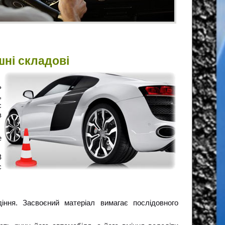
шні складові
ь
,
є
в
е
З
є
ння. Засвоєний матеріал вимагає послідовного