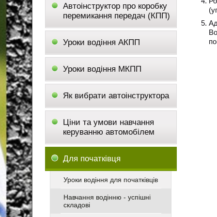
Ро
Автоінструктор про коробку
(у
перемикання передач (КПП)
Ад
Во
по
Уроки водіння АКПП
Уроки водіння МКПП
Як вибрати автоінструктора
Ціни та умови навчання
керуванню автомобілем
Для початківця
Уроки водіння для початківців
Навчання водінню - успішні
складові