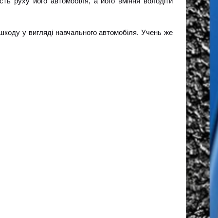
сть руху його автомобіля, а його вміння володіти
ешкоду у вигляді навчального автомобіля. Учень же