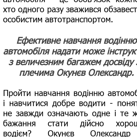
хто одного разу зважився обзавес
особистим автотранспортом.
Ефективне навчання водінню
автомобіля надати може інструк
з величезним багажем досвіду 
плечима Окунєв Олександр.
Пройти навчання водінню автомоб
і навчитися добре водити - поня
не завжди означають одне і те ж
бажання стати дійсно хоро
водієм? Окунєв Олександ