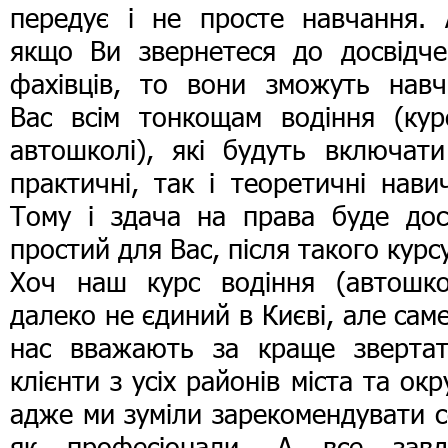
передує і не просте навчання. 
якщо Ви звернетеся до досвідче
фахівців, то вони зможуть навч
Вас всім тонкощам водіння (кур
автошколі), які будуть включати
практичні, так і теоретичні нави
Тому і здача на права буде дос
простий для Вас, після такого курс
Хоч наш курс водіння (автошко
далеко не єдиний в Києві, але сам
нас вважають за краще звертат
клієнти з усіх районів міста та окр
адже ми зуміли зарекомендувати 
як професіонали. А все завд