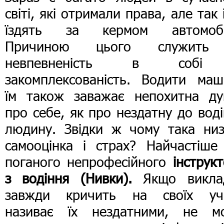
світі, які отримали права, але так 
їздять за кермом автомобі
Причиною цього служить
невпевненість в собі
закомплексованість. Водити маш
їм також заважає непохитна ду
про себе, як про нездатну до вод
людину. Звідки ж чому така низ
самооцінка і страх? Найчастіше 
поганого непрофесійного
інструк
з водіння (Нивки).
Якщо викла
завжди кричить на своїх учн
називає їх нездатними, не м