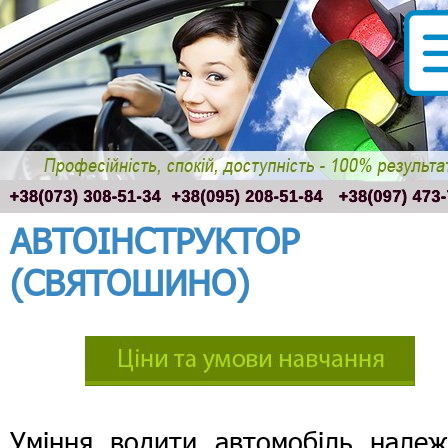
АВТОІНСТРУКТОР
(СВЯТОШИНО)
Уміння водити автомобіль належ