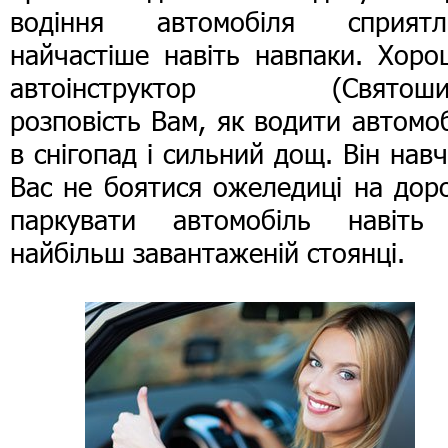
водіння автомобіля сприятли
найчастіше навіть навпаки. Хоро
автоінструктор (Святоши
розповість Вам, як водити автомо
в снігопад і сильний дощ. Він нав
Вас не боятися ожеледиці на доро
паркувати автомобіль навіть
найбільш завантаженій стоянці.