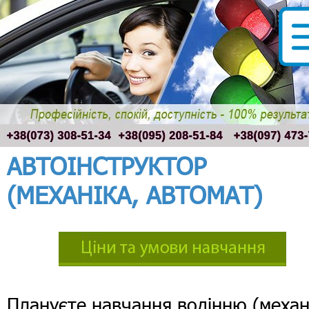
АВТОІНСТРУКТОР
(МЕХАНІКА, АВТОМАТ)
Плануєте навчання водінню (механ