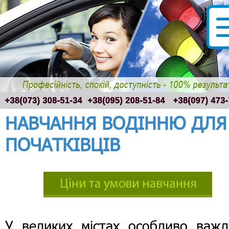
НАВЧАННЯ ВОДІННЮ ДЛЯ
ПОЧАТКІВЦІВ
У великих містах особливо важл