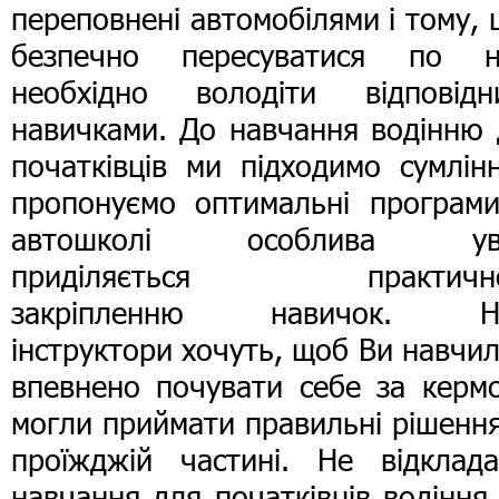
переповнені автомобілями і тому,
безпечно пересуватися по н
необхідно володіти відповідн
навичками. До навчання водінню 
початківців ми підходимо сумлін
пропонуємо оптимальні програми
автошколі особлива ув
приділяється практичн
закріпленню навичок. Н
інструктори хочуть, щоб Ви навчи
впевнено почувати себе за кермо
могли приймати правильні рішенн
проїжджій частині. Не відклада
навчання для початківців водіння