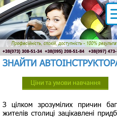
ЗНАЙТИ АВТОІНСТРУКТОР
З цілком зрозумілих причин баг
жителів столиці зацікавлені прид