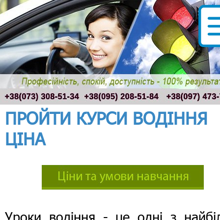
ПРОЙТИ КУРСИ ВОДІННЯ
ЦІНА
Уроки водіння - це одні з найбі