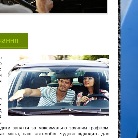
р
о
с
и
я
и
к
д
в
ь
одити заняття за максимально зручним графіком.
х міста, наші автомобілі чудово підходять для