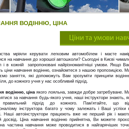
АННЯ ВОДІННЮ, ЦІНА
нства мріяли керувати легковим автомобілем і маєте намі
ися на навчання до хорошої автошколи? Сьогодні в Києві чимал
л і в кожній запропоновані найрізноманітніші умови. Якщо Ва
ть ціни навчання водінню, ознайомтеся з нашою пропозицією. М
ємо заняття, які допоможуть Вам зрозуміти принципи водінн
ля, до кожного учня у нас особливий підхід.
я водінню, ціна
якого лояльна, завжди добре затребуване. М
взятися за навчання будь-якого учня, наші інструктори знають, я
 правильний підхід до кожного. Пам'ятайте, що ві
оналізму інструктора багато у чому залежать і Ваші успіхи 
і. Наші автоінструктори працюють вже не перший рік і мают
й досвід. Ціна навчання водінню прийнятна, Ви можете прох
на частина навчання може проводитися в найгарячіших точка