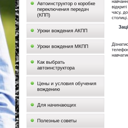
навчанн
Автоинструктор о коробке
відкрит
переключения передач
часу, д
(КПП)
столиці.
Зац
Уроки вождения АКПП
Дізнати
Уроки вождения МКПП
телефон
навчати
Как выбрать
автоинструктора
Цены и условия обучения
вождению
Для начинающих
Полезные советы