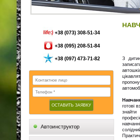
НАВЧ
+38 (073) 308-51-34
+38 (095) 208-51-84
З дити
+38 (097) 473-71-82
записат
автошкі
цікавля
пропону
автомобі
Навчанн
готові 
знайти
професі
навчанн
Автоинструктор
солідни
Практич