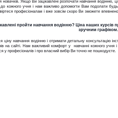
я новачків. Якщо Ви зацікавлені розпочати навчання водінню, 
і до кожного учня і нам важливо допомогти Вам подолати будь
овіртеся професіоналам і вже зовсім скоро Ви зможете впевнен
ікавлені пройти навчання водінню? Ціна наших курсів п
зручним графіком.
ся ціну навчання водінню і отримати детальну консультацію і
ів на сайті. Нам важливий комфорт у навчанні кожного учня і т
ся у професіоналів і про власний вибір Ви точно не пошкодуєте.