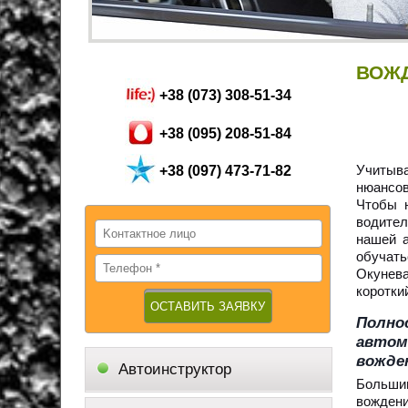
ВОЖД
+38 (073) 308-51-34
+38 (095) 208-51-84
Учитыва
+38 (097) 473-71-82
нюансо
Чтобы 
водите
нашей 
обучат
Окунев
коротки
Полн
автом
вожден
Автоинструктор
Большин
вождени