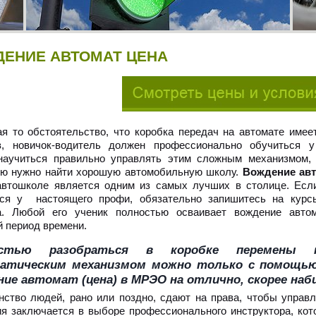
ЕНИЕ АВТОМАТ ЦЕНА
я то обстоятельство, что коробка передач на автомате имее
в, новичок-водитель должен профессионально обучиться у 
научиться правильно управлять этим сложным механизмом,
лю нужно найти хорошую автомобильную школу.
Вождение авт
автошколе является одним из самых лучших в столице. Есл
ься у настоящего профи, обязательно запишитесь на курс
а. Любой его ученик полностью осваивает вождение автом
й период времени.
остью разобраться в коробке перемены 
атическим механизмом можно только с помощью
ие автомат (цена) в МРЭО на отлично, скорее наб
ство людей, рано или поздно, сдают на права, чтобы управл
я заключается в выборе профессионального инструктора, кот