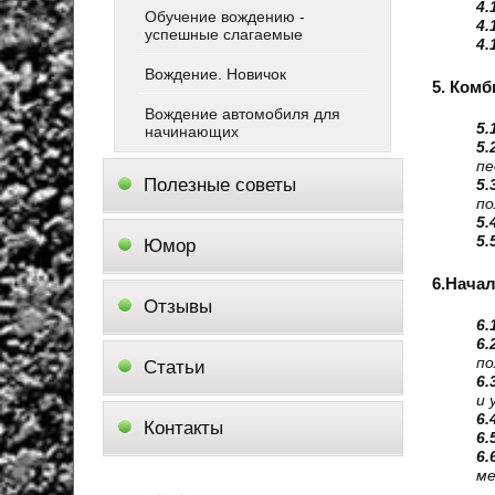
4.
Обучение вождению -
4.
успешные слагаемые
4.
Вождение. Новичок
5. Ком
Вождение автомобиля для
5.
начинающих
5.
пе
Полезные советы
5.
по
5.
5.
Юмор
6.Нача
Отзывы
6.
6.
по
Статьи
6.
и 
6.
Контакты
6.
6.
ме