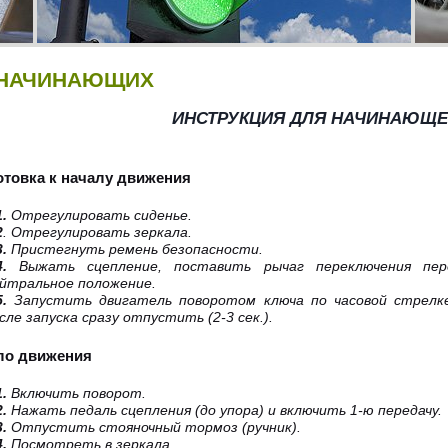
 НАЧИНАЮЩИХ
ИНСТРУКЦИЯ ДЛЯ НАЧИНАЮЩЕ
отовка к началу движения
1.
Отрегулировать сиденье.
2
. Отрегулировать зеркала.
3.
Пристегнуть ремень безопасности.
4.
Выжать сцепление, поставить рычаг переключения пер
йтральное положение.
5.
Запустить двигатель поворотом ключа по часовой стрелке
сле запуска сразу отпустить (2-3 сек.).
ало движения
1.
Включить поворот.
2.
Нажать педаль сцепления (до упора) и включить 1-ю передачу.
3.
Отпустить стояночный тормоз (ручник).
4.
Посмотреть в зеркала.