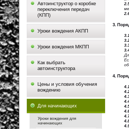
Автоинструктор о коробке
2.
переключения передач
ме
2.
(КПП)
3. Пор
Уроки вождения АКПП
3.
3.
3.
Уроки вождения МКПП
3.
Дл
Ес
Как выбрать
об
автоинструктора
4. Пор
Цены и условия обучения
4.
вождению
4.
4.
4.
Для начинающих
4.
4.
4.
Уроки вождения для
4.
начинающих
4.