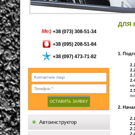
ДЛЯ
+38 (073) 308-51-34
+38 (095) 208-51-84
1. Подг
+38 (097) 473-71-82
1.
1.
1.
1.
не
1.
по
2. Нач
2.
Автоинструктор
2.
2.
2.