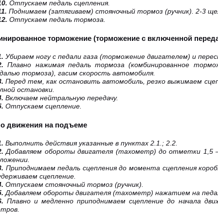
10.
Отпускаем педаль сцепления.
11.
Поднимаем (затягиваем) стояночный тормоз (ручник). 2-3 ще
12.
Отпускаем педаль тормоза.
бинированное торможение (торможение с включенной перед
1.
Убираем ногу с педали газа (торможение двигателем) и пере
2.
Плавно нажимая педаль тормоза (комбинированное тормо
далью тормоза), гасим скорость автомобиля.
3.
Перед тем, как остановить автомобиль, резко выжимаем сцеп
лной остановки.
4.
Включаем нейтральную передачу.
5.
Отпускаем сцепление.
ло движения на подъеме
1.
Выполнить действия указанные в пунктах 2.1.; 2.2.
2.
Добавляем обороты двигателя (тахометр) до отметки 1,5 –
ложении.
3.
Приподнимаем педаль сцепления до момента сцепления коробк
удерживаем сцепление.
4.
Отпускаем стояночный тормоз (ручник).
5.
Добавляем обороты двигателя (тахометр) нажатием на педал
6.
Плавно и медленно приподнимаем сцепление до начала дви
тров.