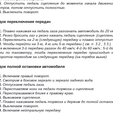
5.
Отпустить педаль сцепления до момента начала движения
тров, потом отпустить полностью.
6.
Выключить поворот.
ядок переключения передач
1.
Плавно нажимая на педаль газа разогнать автомобиль до 20 к
2.
Резко бросить газ и резко нажать педаль сцепления (сцепления
3.
Переключить на 2-ю (следующую) передачу и плавно отпустит
4.
Чтобы перейти на 3-ю, 4-ю или 5-ю передачи ( см. п. 3.2.; 3.3.).
я включения 3-й передачи разгон до 40 км/ч; 4-й до 60 км/ч.; 5-й до
ли по тахометру, тогда переключение передач происходит н
оротов переходим на следующую передачу (на порядок выше).
ядок полной остановки автомобиля
1.
Включаем правый поворот.
2.
Смотрим в боковое зеркало и зеркало заднего вида.
3.
Отпускаем педаль газа.
4.
Переставляем ноги на педали тормоза и сцепления.
5.
Перестраиваемся ближе к правому краю.
6.
Выжимаем сцепление.
7.
Плавно нажимаем педаль тормоза и держим до полной останов
8.
Выключаем поворот.
9.
Включаем нейтральную передачу.