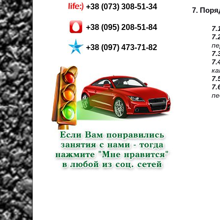
+38 (073) 308-51-34
7. Поря
+38 (095) 208-51-84
7.
7.
пе
+38 (097) 473-71-82
7.
7.
ка
7.
7.
пе