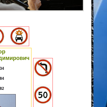
ор
адимирович
-34
-84
-82