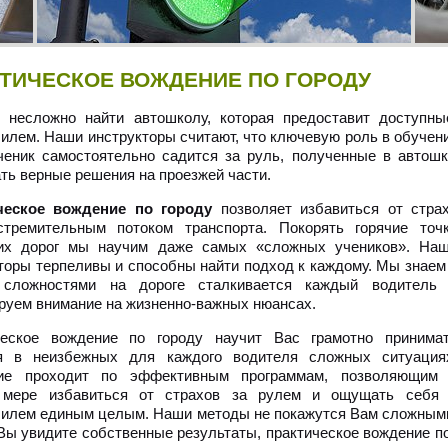
ТИЧЕСКОЕ ВОЖДЕНИЕ ПО ГОРОДУ
 несложно найти автошколу, которая предоставит доступны
илем. Наши инструкторы считают, что ключевую роль в обучени
ченик самостоятельно садится за руль, полученные в автош
ть верные решения на проезжей части.
ческое вождение по городу
позволяет избавиться от стра
стремительным потоком транспорта. Покорять горячие точ
ких дорог мы научим даже самых «сложных учеников». На
торы терпеливы и способны найти подход к каждому. Мы знаем
 сложностями на дороге сталкивается каждый водитель
руем внимание на жизненно-важных нюансах.
ческое вождение по городу научит Вас грамотно принима
я в неизбежных для каждого водителя сложных ситуация
ие проходит по эффективным программам, позволяющим
 мере избавиться от страхов за рулем и ощущать себя
илем единым целым. Наши методы не покажутся Вам сложным
 Вы увидите собственные результаты, практическое вождение п