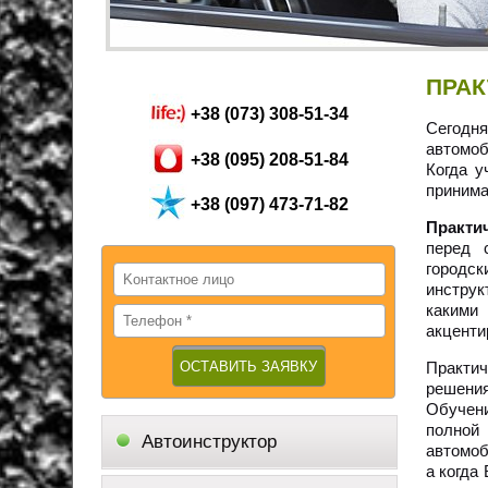
ПРАК
+38 (073) 308-51-34
Сегодня
автомоб
+38 (095) 208-51-84
Когда у
принима
+38 (097) 473-71-82
Практи
перед 
городс
инструк
какими
акценти
Практи
решени
Обучен
полной
Автоинструктор
автомоб
а когда