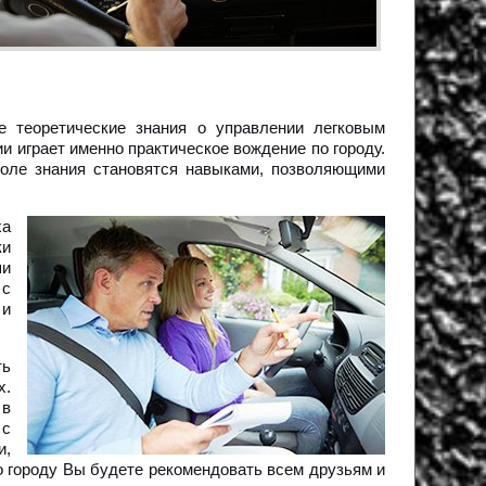
е теоретические знания о управлении легковым
и играет именно практическое вождение по городу.
коле знания становятся навыками, позволяющими
ха
ки
ши
 с
 и
ть
х.
 в
 с
и,
о городу Вы будете рекомендовать всем друзьям и