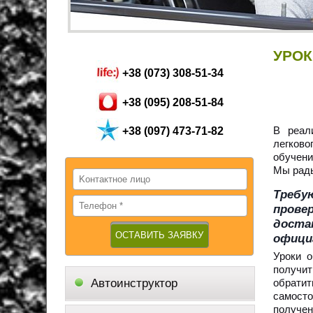
УРО
+38 (073) 308-51-34
+38 (095) 208-51-84
В реал
+38 (097) 473-71-82
легков
обучени
Мы рады
Требу
прове
доста
офици
Уроки 
получит
Автоинструктор
обрати
самосто
получен