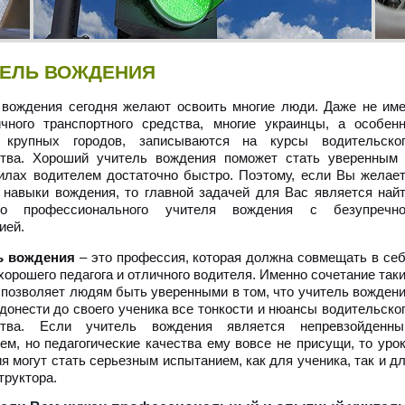
ТЕЛЬ ВОЖДЕНИЯ
вождения сегодня желают освоить многие люди. Даже не им
чного транспортного средства, многие украинцы, а особен
 крупных городов, записываются на курсы водительско
ства. Хороший учитель вождения поможет стать уверенным
илах водителем достаточно быстро. Поэтому, если Вы желае
 навыки вождения, то главной задачей для Вас является най
го профессионального учителя вождения с безупречно
ией.
ь вождения
– это профессия, которая должна совмещать в се
хорошего педагога и отличного водителя. Именно сочетание так
 позволяет людям быть уверенными в том, что учитель вожден
донести до своего ученика все тонкости и нюансы водительско
ства. Если учитель вождения является непревзойденн
ем, но педагогические качества ему вовсе не присущи, то уро
я могут стать серьезным испытанием, как для ученика, так и д
труктора.