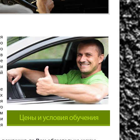
ея
но
го
 в
те
ти
й
бе
их
ия
го
ым
ки
ля