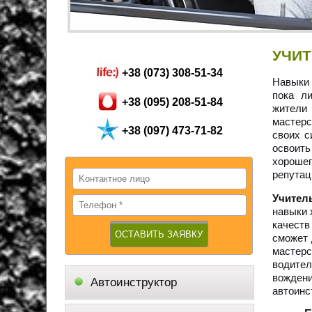
УЧИ
+38 (073) 308-51-34
Навыки 
пока ли
+38 (095) 208-51-84
жители
мастер
+38 (097) 473-71-82
своих с
освоить
хороше
репутац
Учител
навыки 
качеств
сможет 
мастер
водител
вождени
Автоинструктор
автоинс